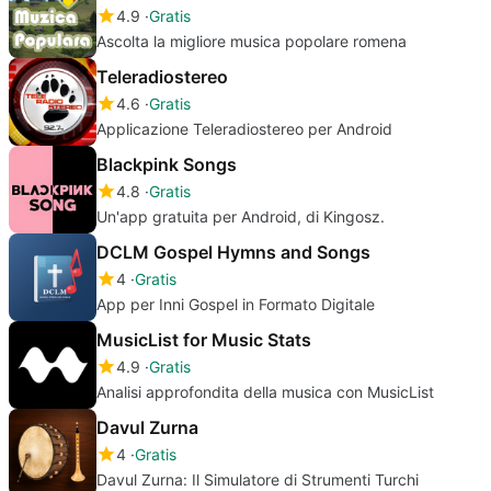
4.9
Gratis
Ascolta la migliore musica popolare romena
Teleradiostereo
4.6
Gratis
Applicazione Teleradiostereo per Android
Blackpink Songs
4.8
Gratis
Un'app gratuita per Android, di Kingosz.
DCLM Gospel Hymns and Songs
4
Gratis
App per Inni Gospel in Formato Digitale
MusicList for Music Stats
4.9
Gratis
Analisi approfondita della musica con MusicList
Davul Zurna
4
Gratis
Davul Zurna: Il Simulatore di Strumenti Turchi